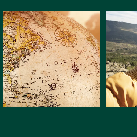
Explore
Aventures
le monde
extérie