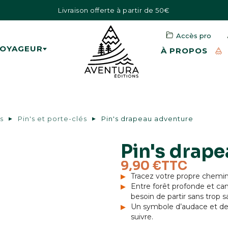
Livraison offerte à partir de 50€
Accès pro
VOYAGEUR
À PROPOS
s
Pin's et porte-clés
Pin's drapeau adventure
Pin's drap
9,90 €
TTC
Tracez votre propre chemin
Entre forêt profonde et cam
besoin de partir sans trop s
Un symbole d’audace et de 
suivre.