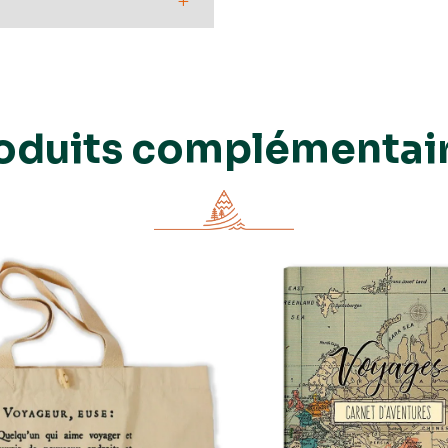
+
oduits complémentai