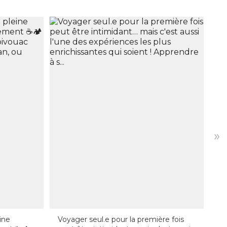
»
eine
Voyager seul.e pour la première fois
🚞