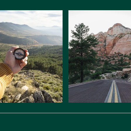
 en
Itinéraires &
ur
évasions