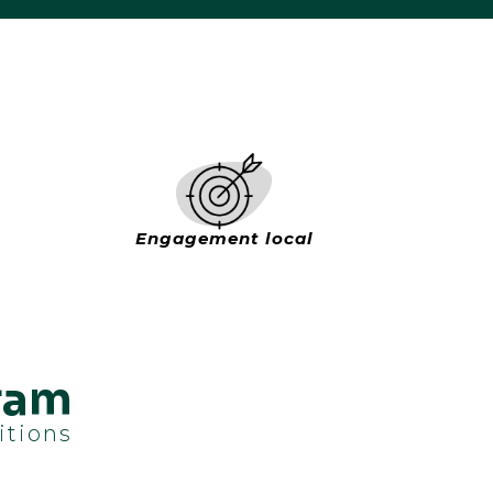
Engagement local
gram
itions