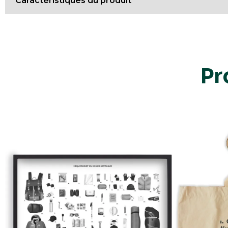
Caractéristiques du produit
Dimensions
32 mm
Matériaux
Métal en plaqué or
Pr
Fabrication
Fabriqué en Europe