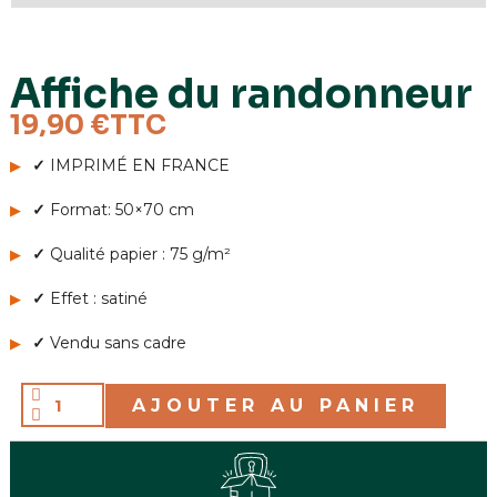
Dimensions
50 x 70 cm
Affiche du randonneur
Papier
170 g/m²
19,90 €
TTC
✓
IMPRIMÉ EN FRANCE
✓
Format: 50×70 cm
✓
Qualité papier : 75 g/m²
✓
Effet : satiné
✓
Vendu sans cadre
AJOUTER AU PANIER