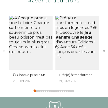
#aventuraeditions
«
»
🎣 Chaque prise a une
Prêt(e) à transformer
L
histoire. Chaque sortie
tes road trips en
e
25 juillet 2026
21 juillet 2026
1
mérite un souvenir. Le
légendes ? 🚐✨
u
plus beau poisson
Découvre le 𝗝𝗲𝘂
🏕️ Que c
n'est pas toujours le
𝗩𝗮𝗻𝗹𝗶𝗳𝗲 𝗖𝗵𝗮𝗹𝗹𝗲𝗻𝗴𝗲
c
plus gros… C'est
d'Aventura Éditions ! 🎲
i
souvent celui qui nous
Avec 54 défis conçus
v
r...
pour les van-lif...
u