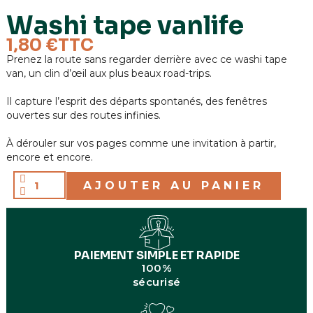
Washi tape vanlife
Fabrication
Fabriqué en Europe
1,80 €
TTC
Prenez la route sans regarder derrière avec ce washi tape
van, un clin d’œil aux plus beaux road-trips.
Il capture l’esprit des départs spontanés, des fenêtres
ouvertes sur des routes infinies.
À dérouler sur vos pages comme une invitation à partir,
encore et encore.
AJOUTER AU PANIER
PAIEMENT SIMPLE ET RAPIDE
100%
sécurisé