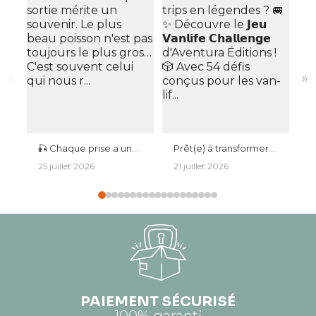
«
»
🎣 Chaque prise a une
Prêt(e) à transformer
L
histoire. Chaque sortie
tes road trips en
e
25 juillet 2026
21 juillet 2026
1
mérite un souvenir. Le
légendes ? 🚐✨
u
plus beau poisson
Découvre le 𝗝𝗲𝘂
🏕️ Que c
n'est pas toujours le
𝗩𝗮𝗻𝗹𝗶𝗳𝗲 𝗖𝗵𝗮𝗹𝗹𝗲𝗻𝗴𝗲
c
plus gros… C'est
d'Aventura Éditions ! 🎲
i
souvent celui qui nous
Avec 54 défis conçus
v
r...
pour les van-lif...
u
PAIEMENT SÉCURISÉ
100% garanti