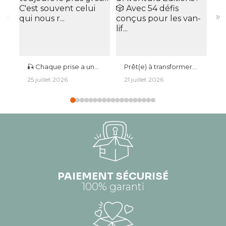
«
»
🎣 Chaque prise a une
Prêt(e) à transformer
L
histoire. Chaque sortie
tes road trips en
e
25 juillet 2026
21 juillet 2026
1
mérite un souvenir. Le
légendes ? 🚐✨
u
plus beau poisson
Découvre le 𝗝𝗲𝘂
🏕️ Que c
n'est pas toujours le
𝗩𝗮𝗻𝗹𝗶𝗳𝗲 𝗖𝗵𝗮𝗹𝗹𝗲𝗻𝗴𝗲
c
plus gros… C'est
d'Aventura Éditions ! 🎲
i
souvent celui qui nous
Avec 54 défis conçus
v
r...
pour les van-lif...
u
PAIEMENT SÉCURISÉ
100% garanti