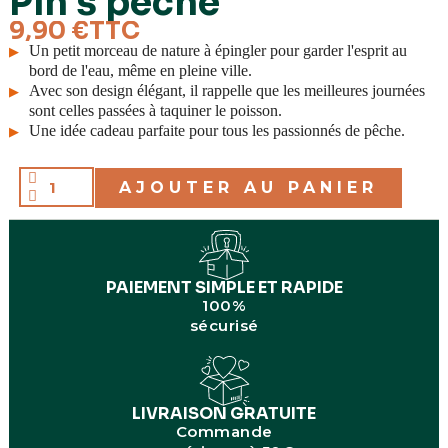
Pin's pêche
Matériaux
Métal en plaqué or
9,90 €
TTC
Fabrication
Fabriqué en Europe
Un petit morceau de nature à épingler pour garder l'esprit au
bord de l'eau, même en pleine ville.
Avec son design élégant, il rappelle que les meilleures journées
sont celles passées à taquiner le poisson.
Une idée cadeau parfaite pour tous les passionnés de pêche.
AJOUTER AU PANIER
PAIEMENT SIMPLE ET RAPIDE
100%
sécurisé
LIVRAISON GRATUITE
Commande