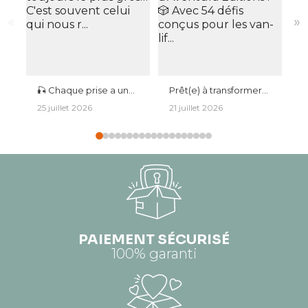
«
»
🎣 Chaque prise a une
Prêt(e) à transformer
L
histoire. Chaque sortie
tes road trips en
e
25 juillet 2026
21 juillet 2026
1
mérite un souvenir. Le
légendes ? 🚐✨
u
plus beau poisson
Découvre le 𝗝𝗲𝘂
🏕️ Que c
n'est pas toujours le
𝗩𝗮𝗻𝗹𝗶𝗳𝗲 𝗖𝗵𝗮𝗹𝗹𝗲𝗻𝗴𝗲
c
plus gros… C'est
d'Aventura Éditions ! 🎲
i
souvent celui qui nous
Avec 54 défis conçus
v
r...
pour les van-lif...
u
PAIEMENT SÉCURISÉ
100% garanti