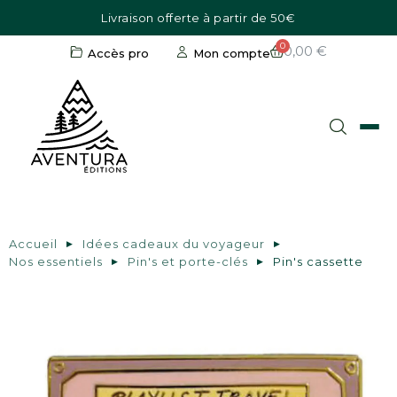
Livraison offerte à partir de 50€
0,00 €
Accès pro
Mon compte
Accueil
Idées cadeaux du voyageur
Nos essentiels
Pin's et porte-clés
Pin's cassette