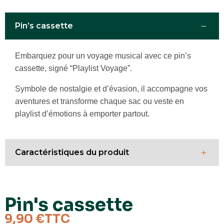
−
Pin’s cassette
Embarquez pour un voyage musical avec ce pin’s
cassette, signé “Playlist Voyage”.
Symbole de nostalgie et d’évasion, il accompagne vos
aventures et transforme chaque sac ou veste en
playlist d’émotions à emporter partout.
+
Caractéristiques du produit
Dimensions
32 mm
Pin's cassette
Matériaux
Métal en plaqué or
9,90 €
TTC