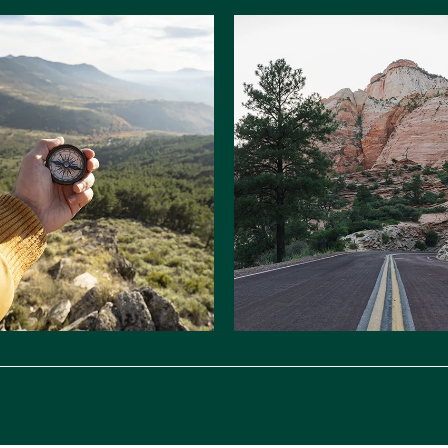
 en
Itinéraires &
ur
évasions