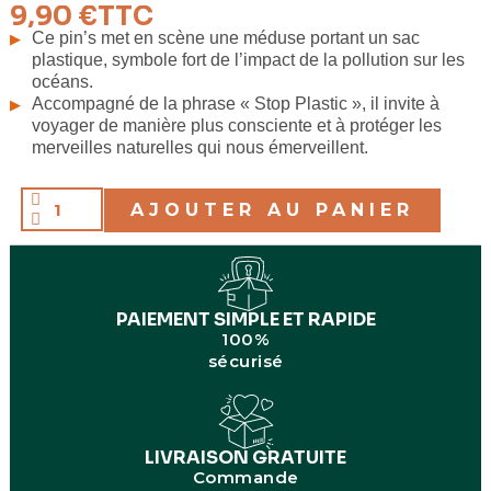
9,90 €
TTC
Fabrication
Fabriqué en Europe
Ce pin’s met en scène une méduse portant un sac
plastique, symbole fort de l’impact de la pollution sur les
océans.
Accompagné de la phrase « Stop Plastic », il invite à
voyager de manière plus consciente et à protéger les
merveilles naturelles qui nous émerveillent.
AJOUTER AU PANIER
PAIEMENT SIMPLE ET RAPIDE
100%
sécurisé
LIVRAISON GRATUITE
Commande