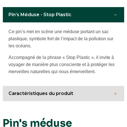
−
Pin’s Méduse - Stop Plastic
Ce pin’s met en scène une méduse portant un sac
plastique, symbole fort de l’impact de la pollution sur
les océans.
Accompagné de la phrase « Stop Plastic », il invite à
voyager de manière plus consciente et à protéger les
merveilles naturelles qui nous émerveillent.
+
Caractéristiques du produit
Dimensions
32 mm
Pin's méduse
Matériaux
Métal en plaqué or