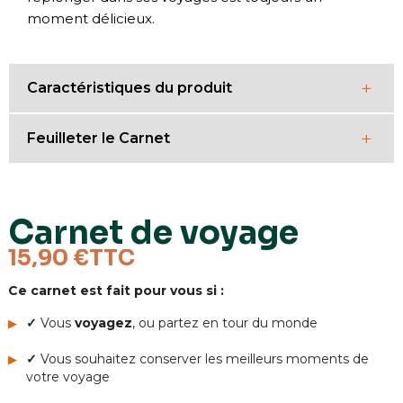
moment délicieux.
+
Caractéristiques du produit
+
Feuilleter le Carnet
Nombre de pages
164
Dimensions
A5 (21 x 14,8 cm)
Carnet de voyage
Poids
329
15,90 €
TTC
Type de reliure
Reliure cousue
Ce carnet est fait pour vous si :
Papier
Mixte (pages pré-rempli et
✓
Vous
voyagez
, ou partez en tour du monde
pages blanche)
✓
Vous souhaitez conserver les meilleurs moments de
votre voyage