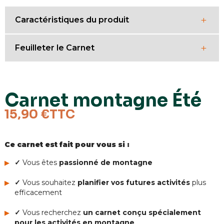
+
Caractéristiques du produit
+
Feuilleter le Carnet
Nombre de pages
116
Dimensions
A5 (21 x 14,8 cm)
Carnet montagne Été
Poids
230
15,90 €
TTC
Papier
Pages pré-rempli
Ce carnet est fait pour vous si :
✓
Vous êtes
passionné de montagne
✓
Vous souhaitez
planifier vos futures activités
plus
efficacement
✓
Vous recherchez
un carnet conçu spécialement
pour les activités en montagne